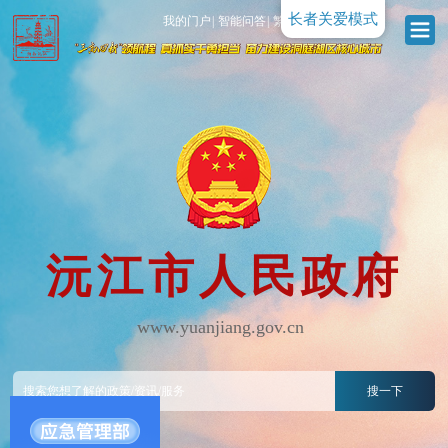
长者关爱模式
我的门户
|
智能问答
|
繁體版
|
无障碍
沅江市人民政府
www.yuanjiang.gov.cn
搜一下