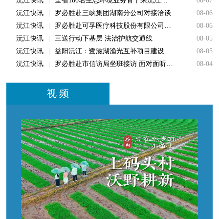
沅江快讯
|
全省180名生态环境业务骨干来沅江市观摩学习改革经验
08-07
沅江快讯
|
罗必胜赴三峡集团湖南分公司对接洽谈
08-06
沅江快讯
|
罗必胜赴可孚医疗科技股份有限公司拜访对接
08-06
沅江快讯
|
三送行动下基层 法治护航交通线
08-05
沅江快讯
|
益阳沅江：鹭滋湖渔光互补项目建设提速 已完成桩基柔性支架工程六成
08-05
沅江快讯
|
罗必胜赴市信访局坐班接访 面对面听民声 实打实解民忧
08-04
视 频