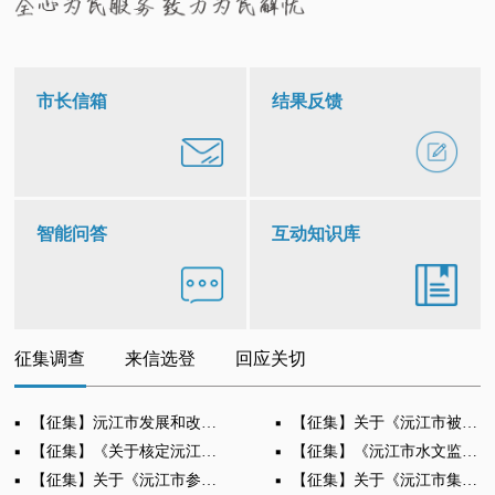
市长信箱
结果反馈
智能问答
互动知识库
征集调查
来信选登
回应关切
【征集】沅江市发展和改革局关于征求《沅江市投资项目前期工作经费管理办法》意见建议的公告
【征集】关于《沅江市被征地农民社会保障工作实施办法》（征求意见稿）面向社会公开征求意见的公告
【征集】《关于核定沅江市档案馆东侧停车场和文明路北侧货车停车场机动车停放服务收费标准的通知（征求意见稿）》公开征求意见的公告
【征集】《沅江市水文监测环境保护范围划定方案》（征求意见稿）公开征求意见的公告
【征集】关于《沅江市参加城乡居民基本养老保险低保等特殊困难群体丧葬补助金实施办法》（征求意见稿）面向社会公开征求意见的公告
【征集】关于《沅江市集体土地征收与房屋拆迁补偿安置办法》（征求意见稿）面向社会公开征求意见的公示