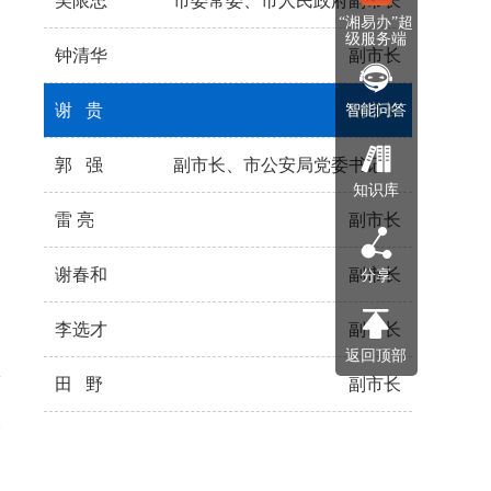
吴限忠
市委常委、市人民政府副市长
市长
“湘易办”超
级服务端
钟清华
副市长
谢 贵
副市长
智能问答
郭 强
副市长、市公安局党委书记、
知识库
雷 亮
副市长
局长
谢春和
副市长
分享
李选才
副市长
返回顶部
田 野
副市长
政