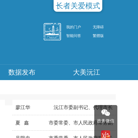
长者关爱模式
我的门户
无障碍
智能问答
繁體版
数据发布
大美沅江
廖江华
沅江市委副书记、代理市长
政务微信
夏 鑫
市委常委、市人民政府常务副