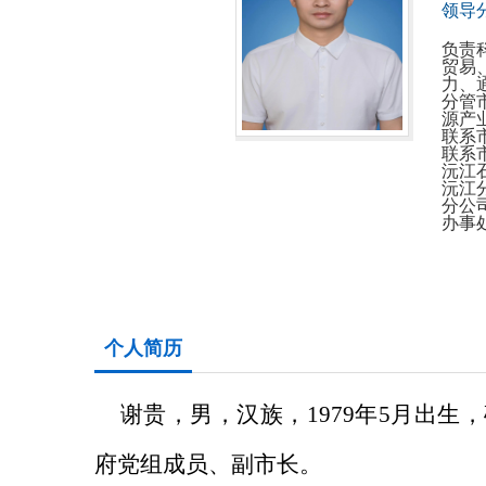
领导分
负责
贸易
力、
分管
源产
联系
联系
沅江
沅江
分公
办事
个人简历
谢贵，男，汉族，1979年5月出
府党组成员、副市长。