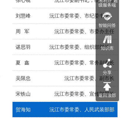
张心镜
沅江市委副书记，统战部部
“湘易办”超
级服务端
刘慧峰
沅江市委常委、市纪委书记、
长，市委教育工作委员会书
智能问答
周 军
沅江市委常委、市委办主任
记，市委党校校长（兼）
市监委主任
谌思羽
沅江市委常委、组织部部长，
知识库
夏 鑫
沅江市委常委、常务副市长
市直机关工委书记
分享
吴限忠
沅江市委常委、副市长
民
宋铁山
沅江市委常委、宣传部部长
返回顶部
贺海知
沅江市委常委、人民武装部部
长