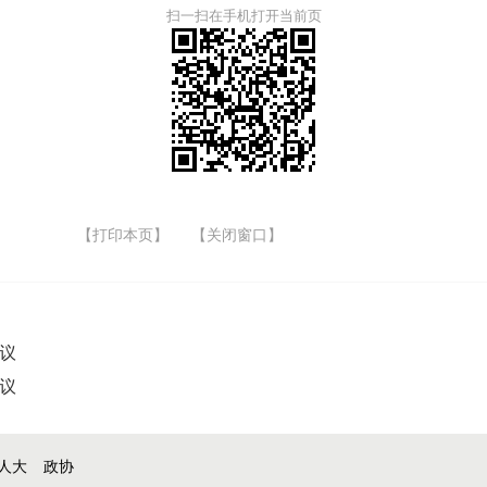
扫一扫在手机打开当前页
【打印本页】
【关闭窗口】
议
议
人大
政协