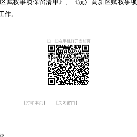
区赋权事项保留清单》、《沅江高新区赋权事
工作。
扫一扫在手机打开当前页
【打印本页】
【关闭窗口】
议