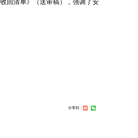
项收回清单》
（送审稿）
，强调了安
分享到：