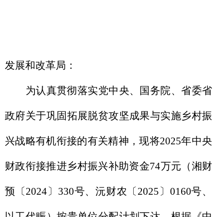
发展和改革局
：
为
认真贯彻落实党中央、国务院、省委省
政府关于巩固拓展脱贫攻坚成果与实施乡村振
兴战略有机衔接的有关精神
，现将20
25
年
中央
财政
衔接推进乡村振兴补助资金
74万元
（湘财
预
〔20
24
〕
3
30号、
沅财农
〔20
25
〕
0160号、
以工代赈）按贵单位分配计划
下达。根据《
中