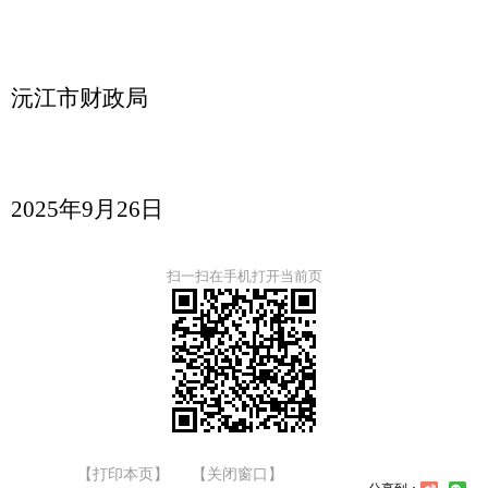
沅江市财政局
20
25
年
9
月
26
日
扫一扫在手机打开当前页
【打印本页】
【关闭窗口】