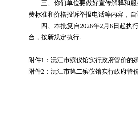
三、
你们单位要做好宣传解释和服
费标准和价格投诉举报电话等内容，自
四、
本批复自
2026
年
2
月
6
日起执
台，按新规定执行。
附件
1
：沅江市殡仪馆实行政府管价的
附件
2
：沅江市第二殡仪馆实行政府管