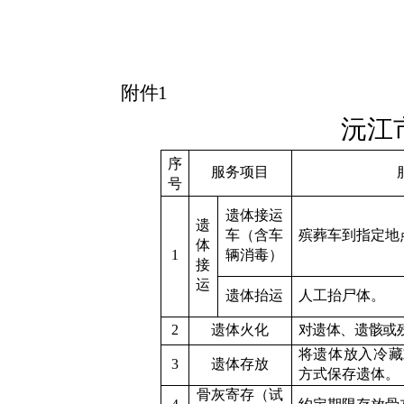
附件
1
沅江
序
服务项目
号
遗体接运
遗
车（含车
殡葬车到指定地
体
1
辆消毒）
接
运
遗体抬运
人工抬尸体。
2
遗体火化
对遗体、遗骸或
将遗体放入冷藏
3
遗体存放
方式保存遗体。
骨灰寄存
（试