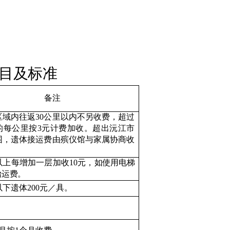
目及标准
备注
区域内往返
30
公里以内不另收费，超过
的每公里按
3
元计费加收。
超出沅江市
围，遗体接运费由殡仪馆与家属协商收
以上每增加一层加收
10
元，
如使用电梯
抬运费。
以下
遗体
20
0
元／具。