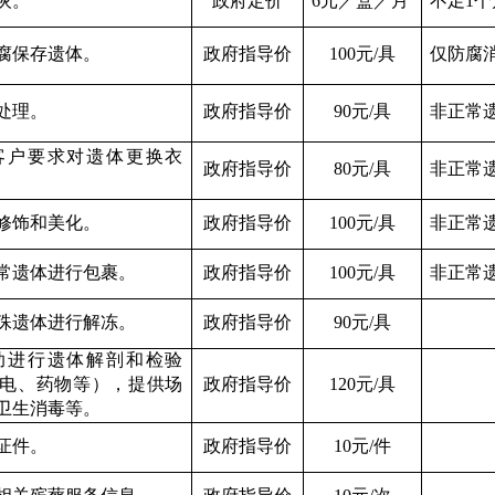
灰。
政府定价
6
元／盒／月
不足
1
个
腐保存遗体。
政府指导价
100
元
/
具
仅防腐
处理。
政府指导价
90
元
/
具
非正常
客户要求对遗体更换衣
政府指导价
80
元
/
具
非正常
修饰和美化。
政府指导价
100
元
/
具
非正常
常遗体进行包裹。
政府指导价
100
元
/
具
非正常
殊遗体进行解冻。
政府指导价
90
元
/
具
助进行遗体解剖和检验
电、药物等），提供场
政府指导价
1
20
元
/
具
卫生消毒等。
证件。
政府指导价
10
元
/
件