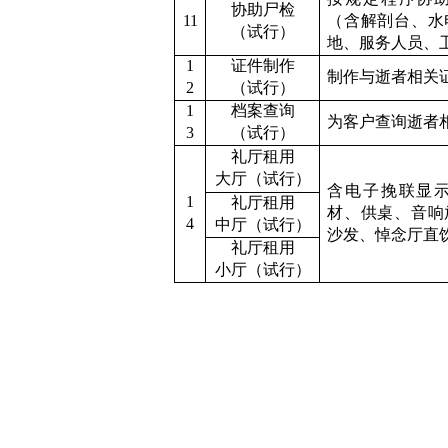
协助尸检
11
（含解剖台、水
（试行）
地、服务人员、
1
证件制作
制作与逝者相关
2
（试行）
1
档案查询
为客户查询逝者
3
（试行）
礼厅租用
大厅
（试行）
含电子挽联显
1
礼厅租用
材、供桌、音响
4
中
厅
（试行）
沙发、
悼念厅直
礼厅租用
小
厅
（试行）