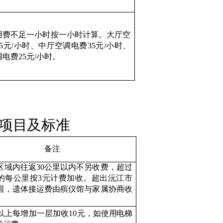
用费不足一小时按一小时计算。大厅空
5
元
/
小时、中厅空调电费
35
元
/
小时、
调电费
25
元
/
小时。
项目及标准
备注
区域内往返
30
公里以内不另收费，超过
的每公里按
3
元计费加收。
超出沅江市
围，遗体接运费由殡仪馆与家属协商收
以上每增加一层加收
10
元，
如使用电梯