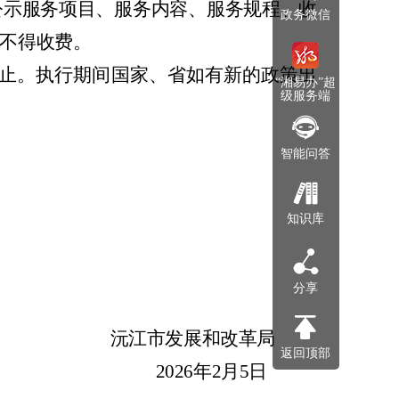
公示服务项目、服务内容、服务规程、收
政务微信
不得收费。
止。执行期间国家、省如有新的政策出
“湘易办”超
级服务端
智能问答
知识库
分享
沅江市发展和改革局
返回顶部
2026
年
2
月
5
日