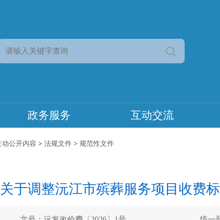
政务服务
互动交流
主动公开内容
>
法规文件
>
规范性文件
关于调整沅江市殡葬服务项目收费标
文号：沅发改价费〔2026〕1号
统一登