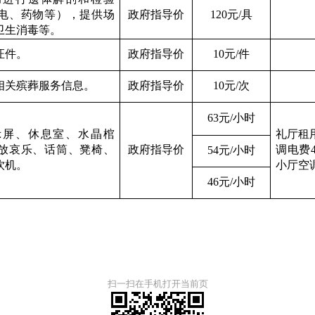
电、药物等），提供场
政府指导价
1
20
元
/
具
卫生消毒等。
证件。
政府指导价
10
元
/
件
相关殡葬服务信息。
政府指导价
10
元
/
次
63
元
/
小时
示屏、休息室、水晶棺
礼厅租
放哀乐、话筒、凳椅、
政府指导价
调电费
54
元
/
小时
饮机
。
小厅空
46
元
/
小时
扫一扫在手机打开当前页