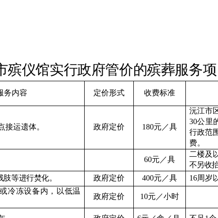
市殡仪馆实行政府管价的殡葬服务项
服务内容
定价形式
收费标准
沅江市
30
公里
点接运遗体。
政府定价
1
8
0
元／具
行政范
费
。
二楼及
6
0
元／具
不另收
残肢等进行焚化。
政府定价
4
00
元／具
1
6
周岁
或冷冻设备内，以低温
政府定价
10
元／小时