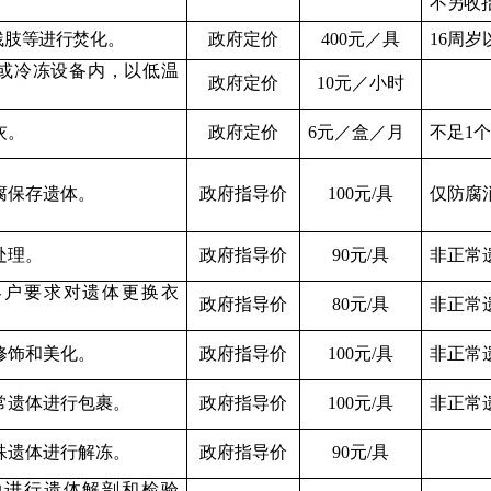
不另收
残肢等进行焚化。
政府定价
4
00
元／具
1
6
周岁
或冷冻设备内，以低温
政府定价
10
元／小时
灰。
政府定价
6
元／盒／月
不足
1
腐保存遗体。
政府指导价
100
元
/
具
仅防腐
处理。
政府指导价
90
元
/
具
非正常
客户要求对遗体更换衣
政府指导价
80
元
/
具
非正常
修饰和美化。
政府指导价
100
元
/
具
非正常
常遗体进行包裹。
政府指导价
100
元
/
具
非正常
殊遗体进行解冻。
政府指导价
90
元
/
具
助进行遗体解剖和检验