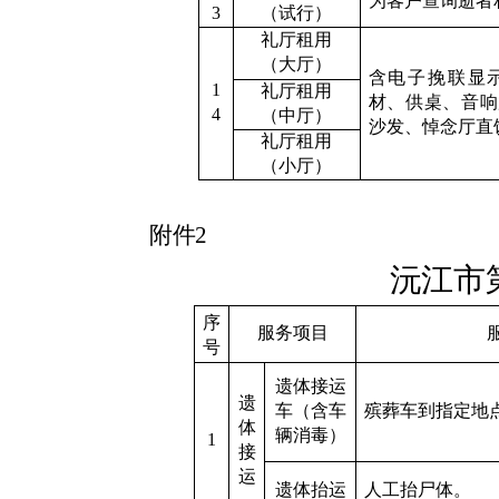
为客户查询逝者
3
（试行）
礼厅租用
（大厅）
含电子挽联显
1
礼厅租用
材、供桌、音响
4
（
中
厅）
沙发、
悼念厅直
礼厅租用
（
小
厅）
附件
2
沅江市
序
服务项目
号
遗体接运
遗
车（含车
殡葬车到指定地
体
辆消毒）
1
接
运
遗体抬运
人工抬尸体。