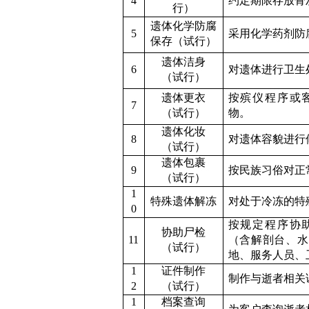
4
约定期限存放骨
行）
遗体化学防腐
5
采用化学药剂防
保存
（试行）
遗体洁身
6
对遗体进行卫生
（试行）
遗体更衣
按殡仪程序或
7
（试行）
物。
遗体化妆
8
对遗体容貌进行
（试行）
遗体包裹
9
按民族习俗对正
（试行）
1
特殊遗体解冻
对处于冷冻的特
0
按规定程序协
协助尸检
11
（含解剖台、水
（试行）
地、服务人员、
1
证件制作
制作与逝者相关
2
（试行）
1
档案查询