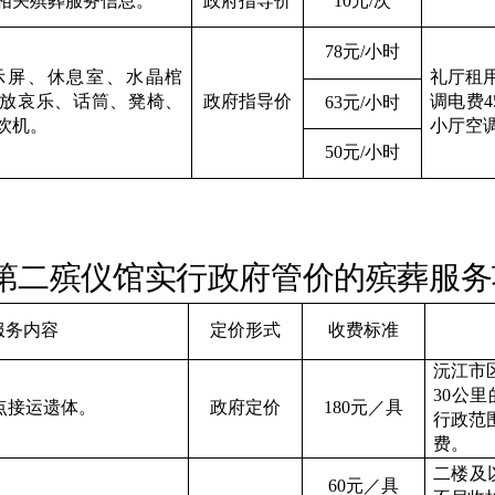
相关殡葬服务信息。
政府指导价
10
元
/
次
78
元
/
小时
示屏、休息室、水晶棺
礼厅租
放哀乐、话筒、凳椅、
政府指导价
调电费
4
63
元
/
小时
饮机
。
小厅空
50
元
/
小时
第二殡仪馆实行政府管价的殡葬服务
服务内容
定价形式
收费标准
沅江市
30
公里
点接运遗体。
政府定价
1
8
0
元／具
行政范
费
。
二楼及
6
0
元／具