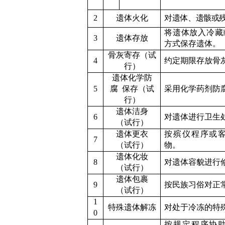
2
遗体火化
对遗体、遗骸或
将遗体放入冷藏
3
遗体存放
方式保存遗体。
骨灰寄存
（试
4
约定期限存放骨
行）
遗体化学防
5
腐
保存
（试
采用化学药剂防
行）
遗体洁身
6
对遗体进行卫生
（试行）
遗体更衣
按殡仪程序或
7
（试行）
物。
遗体化妆
8
对遗体容貌进行
（试行）
遗体包裹
9
按民族习俗对正
（试行）
1
特殊遗体解冻
对处于冷冻的特
0
按规定程序协