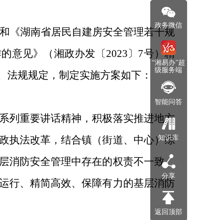
政务微信
和《湖南省居民自建房安全管理若干规
作的意见》（湘政办发〔
2023
〕
7
号）精
“湘易办”超
级服务端
、法规规定，制定实施方案如下：
智能问答
系列重要讲话精神，积极落实推进地方
政执法改革，结合镇（街道、中心）综
知识库
层消防安全管理中存在的权责不一致、
分享
运行、精简高效、保障有力的基层消防
返回顶部