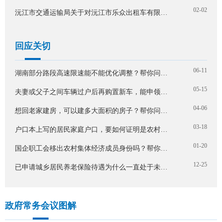
02-02
沅江市交通运输局关于对沅江市乐众出租车有限公司延续巡游出租汽车经营许可申请的批复
回应关切
06-11
湖南部分路段高速限速能不能优化调整？帮你问到了！
05-15
夫妻或父子之间车辆过户后再购置新车，能申领置换补贴吗？帮你问到了！
04-06
想回老家建房，可以建多大面积的房子？帮你问到了！
03-18
户口本上写的居民家庭户口，要如何证明是农村户口呢？帮你问到了！
01-20
国企职工会移出农村集体经济成员身份吗？帮你问到了！
12-25
已申请城乡居民养老保险待遇为什么一直处于未处理状态？帮你问到了！
政府常务会议图解