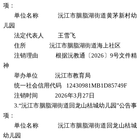
项：
单位名称
沅江市胭脂湖街道黄茅新村幼
儿园
法定代表人
王雪飞
住所
沅江市胭脂湖街道海上社区
注销理由
根据沅教通
〔
20
26
〕
9
号
文件
精
神
举办单位
沅江市教育局
统一社会信用代码
12430981MB1D85749F
注销时间
20
26
年
3
月
27
日
3.
“沅江市胭脂湖街道回龙山桔城幼儿园”公告事
项：
单位名称
沅江市胭脂湖街道回龙山桔城
幼儿园