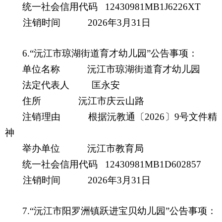
统一社会信用代码
12430981MB1J6226XT
注销时间
20
26
年
3
月
31
日
6.
“沅江市琼湖街道育才幼儿园”公告事项：
单位名称
沅江市琼湖街道育才幼儿园
法定代表人
匡永安
住所
沅江市庆云山路
注销理由
根据沅教通
〔
20
26
〕
9
号
文件
精
神
举办单位
沅江市教育局
统一社会信用代码
12430981MB1D602857
注销时间
20
26
年
3
月
31
日
7.
“沅江市阳罗洲镇跃进宝贝幼儿园”公告事项：