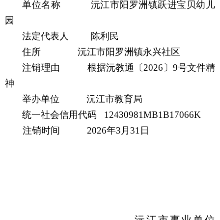
单位名称
沅江市阳罗洲镇跃进宝贝幼儿
园
法定代表人
陈利民
住所
沅江市阳罗洲镇永兴社区
注销理由
根据沅教通
〔
20
26
〕
9
号
文件
精
神
举办单位
沅江市教育局
统一社会信用代码
12430981MB1B17066K
注销时间
20
26
年
3
月
31
日