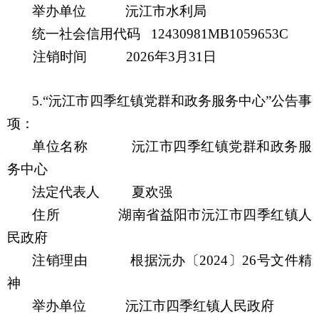
举办单位
沅江市水利局
统一社会信用代码
12430981MB1059653C
注销时间
20
26
年
3
月
31
日
5.
“沅江市四季红镇党群和政务服务中心”公告事
项：
单位名称
沅江市四季红镇党群和政务服
务中心
法定代表人
夏欢强
住所
湖南省益阳市沅江市四季红镇人
民政府
注销理由
根据沅办
〔
20
24
〕
26
号文件
精
神
举办单位
沅江市四季红镇人民政府