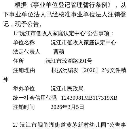
根据《事业单位登记管理暂行条例》，
以
下事业单位法人
已
经
核准事业单位法人注销登
记，现予公告。
1.
“沅江市低收入家庭认定中心”公告事项：
单位名称
沅江市低收入家庭认定中心
法定代表人
曹萌
住所
沅江市琼湖路
391号
注销理由
根据沅编发
〔
20
26
〕
2号
文件
精
神
举办单位
沅江市民政局
统一社会信用代码
12430981MB117319XB
注销时间
20
26
年
3
月
5
日
2.
“沅江市胭脂湖街道黄茅新村幼儿园”公告事