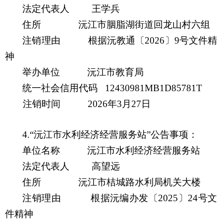
法定代表人
王学兵
住所
沅江市胭脂湖街道回龙山村六组
注销理由
根据沅教通
〔
20
26
〕
9
号
文件
精
神
举办单位
沅江市教育局
统一社会信用代码
12430981MB1D85781T
注销时间
20
26
年
3
月
27
日
4.
“沅江市水利经济经营服务站”公告事项：
单位名称
沅江市水利经济经营服务站
法定代表人
高望远
住所
沅江市桔城路水利局机关大楼
注销理由
根据沅编办发
〔
20
25
〕
24号文
件
精神